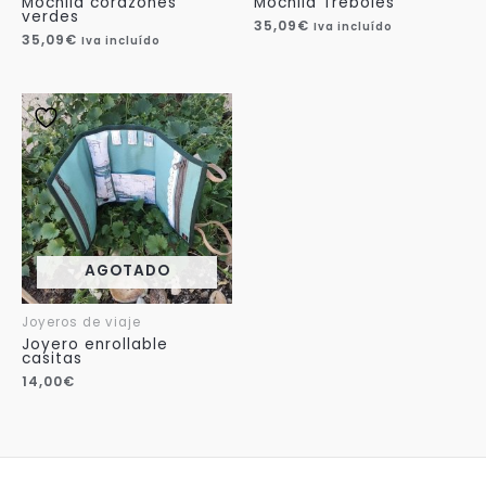
Mochila corazones
Mochila Tréboles
verdes
35,09
€
Iva incluído
35,09
€
Iva incluído
AGOTADO
Joyeros de viaje
Joyero enrollable
casitas
14,00
€