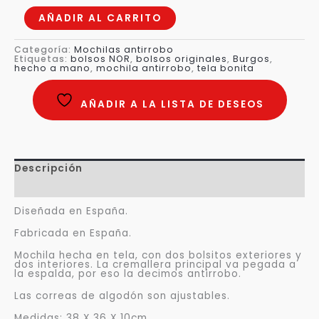
AÑADIR AL CARRITO
Categoría:
Mochilas antirrobo
Etiquetas:
bolsos NOR
,
bolsos originales
,
Burgos
,
hecho a mano
,
mochila antirrobo
,
tela bonita
AÑADIR A LA LISTA DE DESEOS
Descripción
Valoraciones (0)
Diseñada en España.
Fabricada en España.
Mochila hecha en tela, con dos bolsitos exteriores y
dos interiores. La cremallera principal va pegada a
la espalda, por eso la decimos antirrobo.
Las correas de algodón son ajustables.
Medidas: 38 X 36 X 10cm