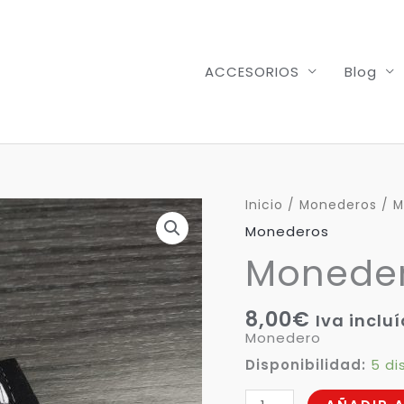
ACCESORIOS
Blog
Monedero
Inicio
/
Monederos
/ M
Norita
Monederos
Mafalda
cantidad
Moneder
8,00
€
Iva inclu
Monedero
Disponibilidad:
5 di