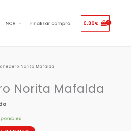
0,00
€
NOR
Finalizar compra
onedero Norita Mafalda
o Norita Mafalda
ído
sponibles