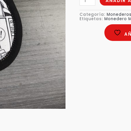
AÑADIR 
Categoría:
Monedero
Etiquetas:
Monedero M
AÑ