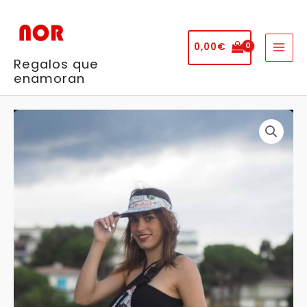
Ir
al
contenido
0,00
€
Regalos que
enamoran
Visera
Sellos
cantidad